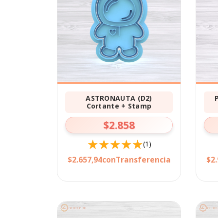
ASTRONAUTA (D2)
Cortante + Stamp
$2.858
(1)
$2.657,94
con
Transferencia
$2.