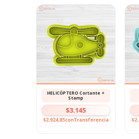
HELICÓPTERO Cortante +
Stamp
$3.145
$2.924,85
con
Transferencia
$2.