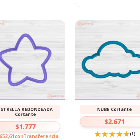
ESTRELLA REDONDEADA
NUBE Cortante
Cortante
$2.671
$1.777
(1)
652,61
con
Transferencia