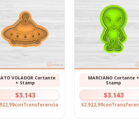
LATO VOLADOR Cortante
MARCIANO Cortante 
+ Stamp
Stamp
$3.143
$3.143
922,99
con
Transferencia
$2.922,99
con
Transferen