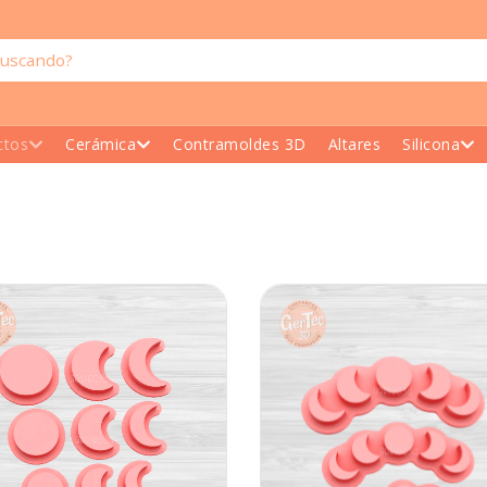
ctos
Cerámica
Contramoldes 3D
Altares
Silicona