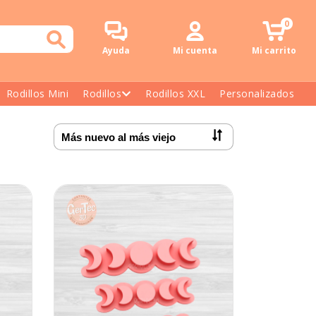
0
Ayuda
Mi cuenta
Mi carrito
Rodillos Mini
Rodillos
Rodillos XXL
Personalizados