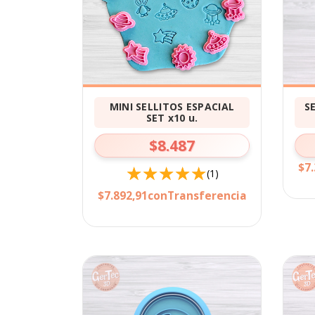
MINI SELLITOS ESPACIAL
S
SET x10 u.
$8.487
$7.
(1)
$7.892,91
con
Transferencia