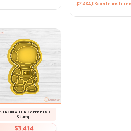
$2.484,03
con
Transferen
STRONAUTA Cortante +
Stamp
$3.414