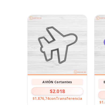
AVIÓN Cortantes
$2.018
$1.876,74
con
Transferencia
$1.