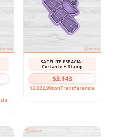
S
SATÉLITE ESPACIAL
Cortante + Stamp
$3.143
$2.922,99
con
Transferencia
cia