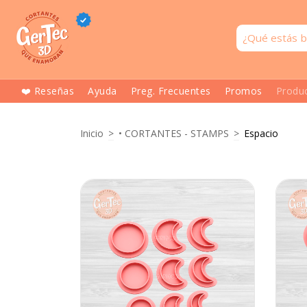
❤️ Reseñas
Ayuda
Preg. Frecuentes
Promos
Produ
Inicio
>
• CORTANTES - STAMPS
>
Espacio