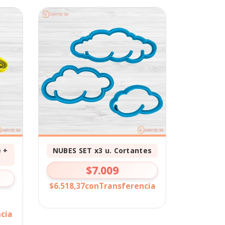
 +
NUBES SET x3 u. Cortantes
$7.009
$6.518,37
con
Transferencia
cia