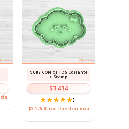
+
NUBE CON OJITOS Cortante
+ Stamp
$3.414
cia
(1)
$3.175,02
con
Transferencia