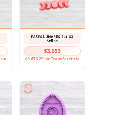
3
FASES LUNARES Set X3
Sellos
$3.953
cia
$3.676,29
con
Transferencia