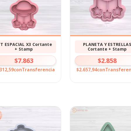
ET ESPACIAL X3 Cortante
PLANETA Y ESTRELLA
+ Stamp
Cortante + Stamp
$7.863
$2.858
312,59
con
Transferencia
$2.657,94
con
Transferen