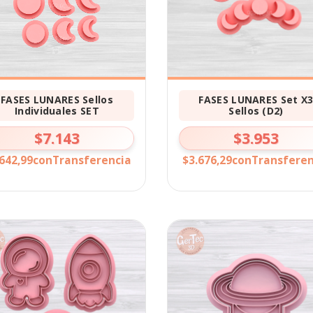
FASES LUNARES Sellos
FASES LUNARES Set X
Individuales SET
Sellos (D2)
$7.143
$3.953
642,99
con
Transferencia
$3.676,29
con
Transferen