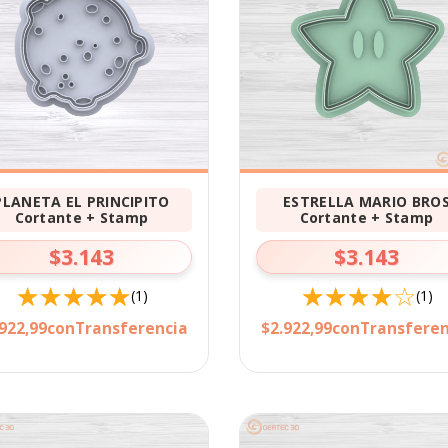
PLANETA EL PRINCIPITO
ESTRELLA MARIO BRO
Cortante + Stamp
Cortante + Stamp
$3.143
$3.143
(1)
(1)
922,99
con
Transferencia
$2.922,99
con
Transferen