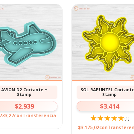
AVION D2 Cortante +
SOL RAPUNZEL Cortante
Stamp
Stamp
$2.939
$3.414
733,27
con
Transferencia
(1)
$3.175,02
con
Transferen