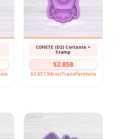
S
COHETE (D2) Cortante +
Stamp
$2.858
cia
$2.657,94
con
Transferencia