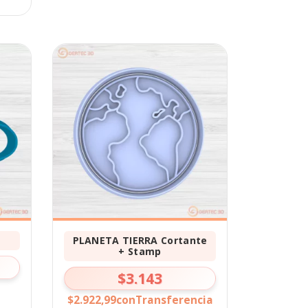
PLANETA TIERRA Cortante
+ Stamp
$3.143
$2.922,99
con
Transferencia