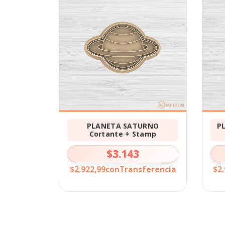
PLANETA SATURNO
P
Cortante + Stamp
$3.143
$2.922,99
con
Transferencia
$2.