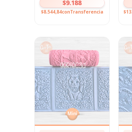
$9.188
$8.544,84
con
Transferencia
$13