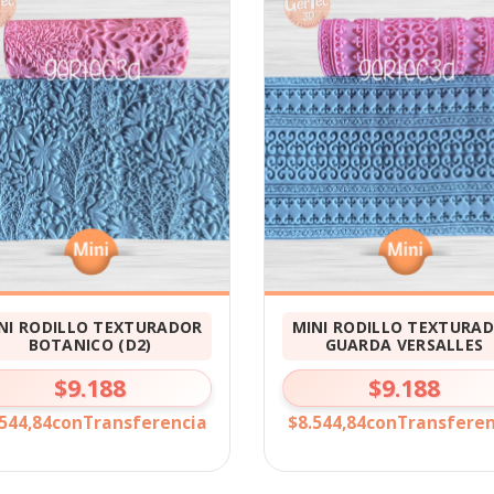
NI RODILLO TEXTURADOR
MINI RODILLO TEXTURA
BOTANICO (D2)
GUARDA VERSALLES
$9.188
$9.188
544,84
con
Transferencia
$8.544,84
con
Transferen