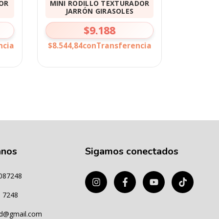
OR
MINI RODILLO TEXTURADOR
JARRÓN GIRASOLES
$9.188
ncia
$8.544,84
con
Transferencia
anos
Sigamos conectados
087248
8 7248
3d@gmail.com