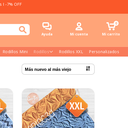
es I -7% OFF
0
Ayuda
Mi cuenta
Mi carrito
Rodillos Mini
Rodillos
Rodillos XXL
Personalizados