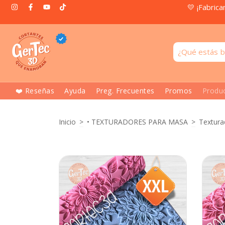
💛 ¡Fabrica
❤️ Reseñas
Ayuda
Preg. Frecuentes
Promos
Produ
Inicio
>
• TEXTURADORES PARA MASA
>
Textura