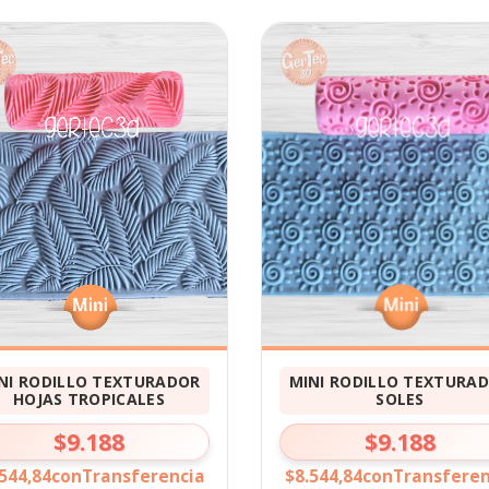
NI RODILLO TEXTURADOR
MINI RODILLO TEXTURA
HOJAS TROPICALES
SOLES
$9.188
$9.188
544,84
con
Transferencia
$8.544,84
con
Transferen