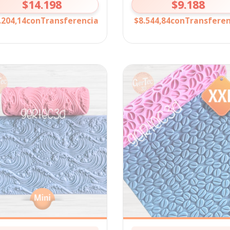
$14.198
$9.188
.204,14
con
Transferencia
$8.544,84
con
Transferen