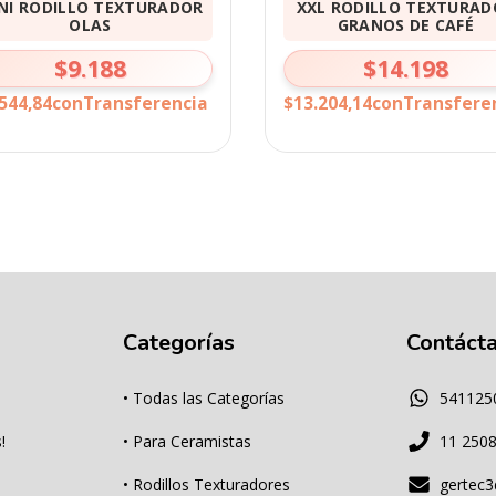
NI RODILLO TEXTURADOR
XXL RODILLO TEXTURAD
OLAS
GRANOS DE CAFÉ
$9.188
$14.198
544,84
con
Transferencia
$13.204,14
con
Transfere
Categorías
Contáct
• Todas las Categorías
541125
!
• Para Ceramistas
11 250
• Rodillos Texturadores
gertec