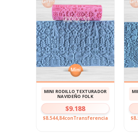
MINI RODILLO TEXTURADOR
MI
NAVIDEÑO FOLK
$9.188
$8.544,84
con
Transferencia
$8.