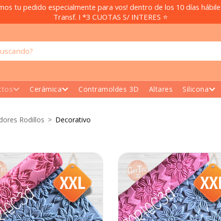
mos tu pedido especialmente para vos! dentro de los 10 días hábil
Transf. I *3 CUOTAS S/ INTERES ⭐
ctos
Cerámica
Contramoldes 3D
Altares
Silicona
dores Rodillos
>
Decorativo