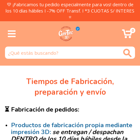
💛 ¡Fabricamos tu pedido especialmente para vos! dentro de
los 10 días hábiles I -7% OFF Transf. I *3 CUOTAS S/ INTERES
⭐
0
Tiempos de Fabricación,
preparación y envío
⏳ Fabricación de pedidos:
Productos de fabricación propia mediante
impresión 3D:
se entregan / despachan
DENTRO de los
10 días hábiles
desde la