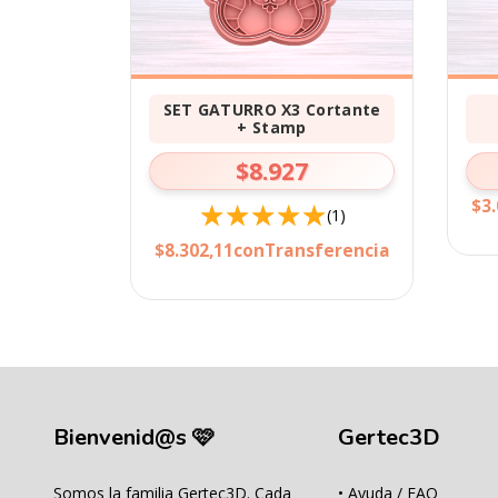
SET GATURRO X3 Cortante
+ Stamp
$8.927
$3.
(1)
$8.302,11
con
Transferencia
Bienvenid@s 🩷
Gertec3D
Somos la familia Gertec3D. Cada
• Ayuda / FAQ