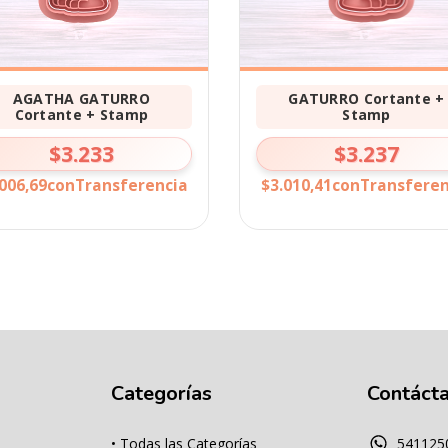
AGATHA GATURRO
GATURRO Cortante +
Cortante + Stamp
Stamp
$3.233
$3.237
006,69
con
Transferencia
$3.010,41
con
Transferen
Categorías
Contáct
• Todas las Categorías
541125