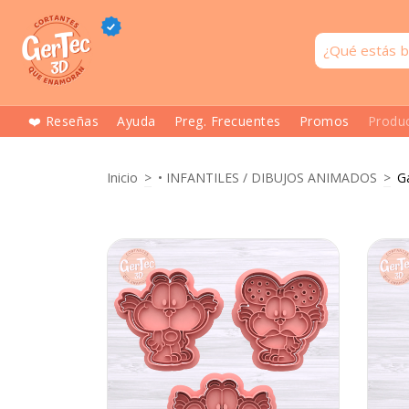
❤️ Reseñas
Ayuda
Preg. Frecuentes
Promos
Produ
Inicio
>
• INFANTILES / DIBUJOS ANIMADOS
>
G