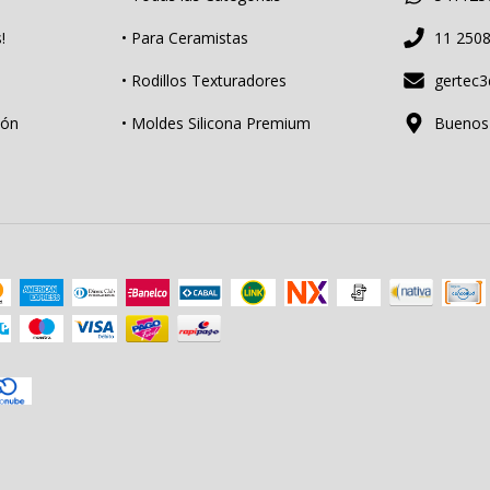
!
• Para Ceramistas
11 250
• Rodillos Texturadores
gertec
ión
• Moldes Silicona Premium
Buenos A