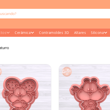
ctos
Cerámica
Contramoldes 3D
Altares
Silicona
aturro