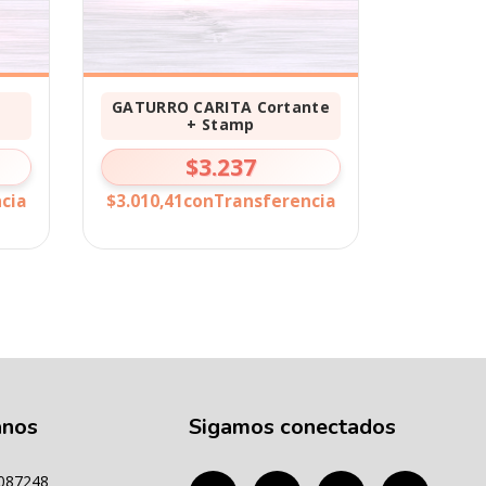
GATURRO CARITA Cortante
+ Stamp
$3.237
cia
$3.010,41
con
Transferencia
anos
Sigamos conectados
087248