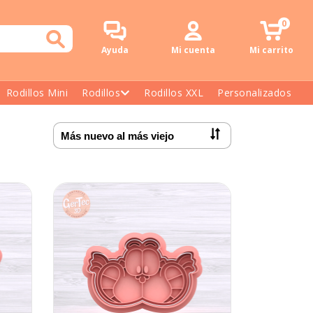
0
Ayuda
Mi cuenta
Mi carrito
Rodillos Mini
Rodillos
Rodillos XXL
Personalizados