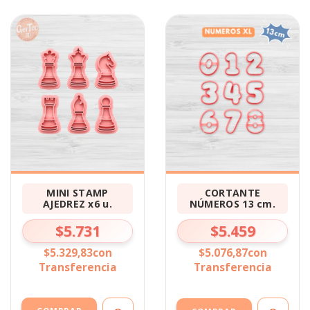
MINI STAMP
CORTANTE
AJEDREZ x6 u.
NÚMEROS 13 cm.
$5.731
$5.459
$5.329,83
con
$5.076,87
con
Transferencia
Transferencia