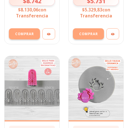
$8.742
$5.731
$8.130,06
con
$5.329,83
con
Transferencia
Transferencia