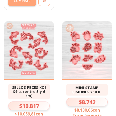
SELLOS PECES KOI
MINI STAMP
X9 u. (entre 5 y 6
LIMONES x10 u.
cm)
$8.742
$10.817
$8.130,06
con
$10.059,81
con
Transferencia