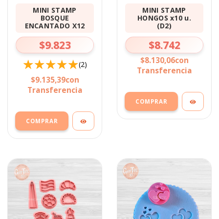
MINI STAMP
MINI STAMP
BOSQUE
HONGOS x10 u.
ENCANTADO X12
(D2)
$9.823
$8.742
$8.130,06
con
(2)
Transferencia
$9.135,39
con
Transferencia