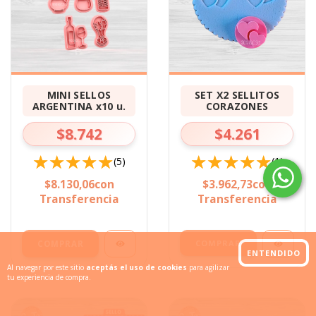
SET X2 SELLITOS
MINI SELLOS
CORAZONES
ARGENTINA x10 u.
$4.261
$8.742
(1)
(5)
$3.962,73
con
$8.130,06
con
Transferencia
Transferencia
COMPRAR
ENTENDIDO
Al navegar por este sitio
aceptás el uso de cookies
para agilizar
tu experiencia de compra.