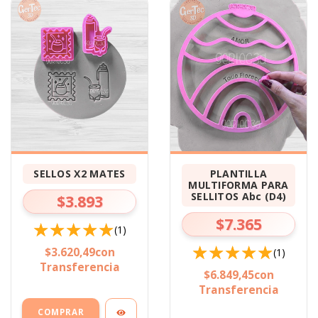
SELLOS X2 MATES
PLANTILLA
MULTIFORMA PARA
SELLITOS Abc (D4)
$3.893
$7.365
(1)
$3.620,49
con
(1)
Transferencia
$6.849,45
con
Transferencia