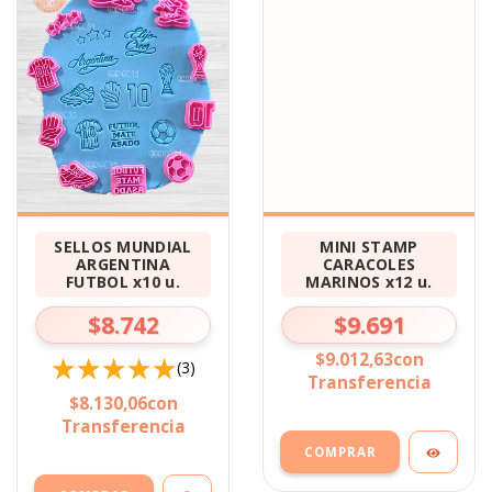
SELLOS MUNDIAL
MINI STAMP
ARGENTINA
CARACOLES
FUTBOL x10 u.
MARINOS x12 u.
$8.742
$9.691
$9.012,63
con
(3)
Transferencia
$8.130,06
con
Transferencia