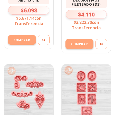
ABC 15 cm.
DECORATIVOS
FILETEADO (D2)
$6.098
$4.110
$5.671,14
con
$3.822,30
con
Transferencia
Transferencia
COMPRAR