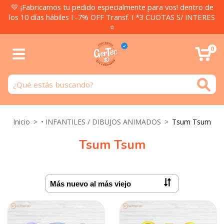
💛 ¡Fabricamos tu pedido especialmente para vos! dentro de
los 10 días hábiles I -7% OFF Transf. I *3 CUOTAS S/ INTERES
⭐
0
Inicio
>
• INFANTILES / DIBUJOS ANIMADOS
>
Tsum Tsum
Tsum Tsum