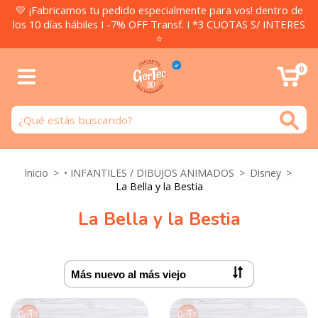
💛 ¡Fabricamos tu pedido especialmente para vos! dentro de
los 10 días hábiles I -7% OFF Transf. I *3 CUOTAS S/ INTERES
⭐
0
Inicio
>
• INFANTILES / DIBUJOS ANIMADOS
>
Disney
>
La Bella y la Bestia
La Bella y la Bestia