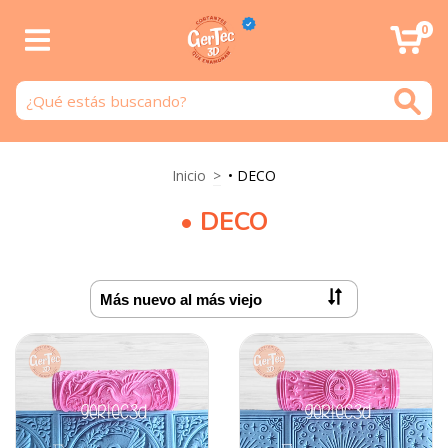
0
Inicio
>
• DECO
• DECO