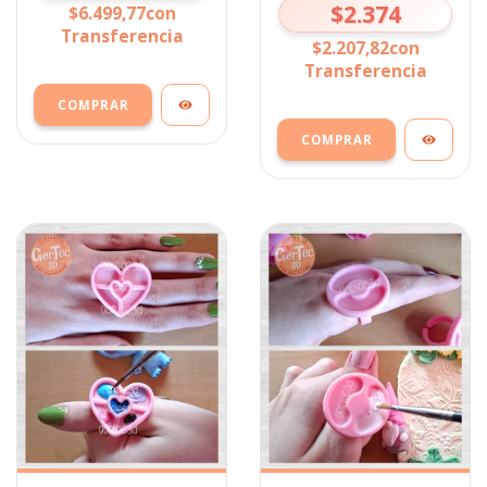
$2.374
$6.499,77
con
Transferencia
$2.207,82
con
Transferencia