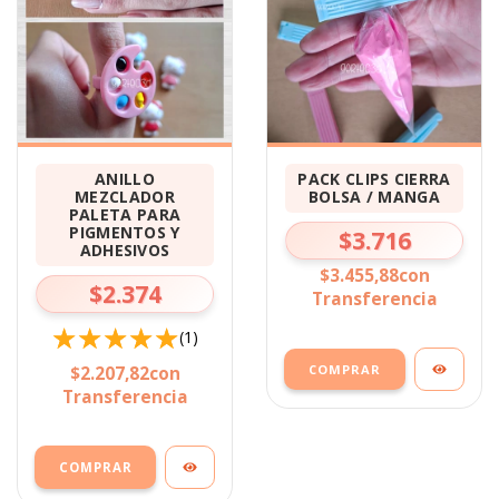
ANILLO
PACK CLIPS CIERRA
MEZCLADOR
BOLSA / MANGA
PALETA PARA
PIGMENTOS Y
$3.716
ADHESIVOS
$3.455,88
con
$2.374
Transferencia
(1)
COMPRAR
$2.207,82
con
Transferencia