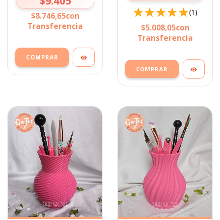
$9.405
(1)
$8.746,65
con
Transferencia
$5.008,05
con
Transferencia
COMPRAR