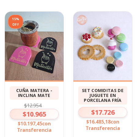
15
%
OFF
CUÑA MATERA -
SET COMIDITAS DE
INCLINA MATE
JUGUETE EN
PORCELANA FRÍA
$12.954
$17.726
$10.965
$16.485,18
con
$10.197,45
con
Transferencia
Transferencia